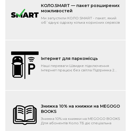
КОЛО.SMART — пакет розширених
можливостей
Ми запустили КОЛО.SMART - пакет, який
об`єднує одразу кілька корисних сервісів
під одним дахом. Фіксована плата і...
Інтернет для паркомісць
Наші переваги Швидке підключення
Інтернет працює без світла Підтримка 2...
Знижка 10% на книжки на MEGOGO
BOOKS
Знижка 10% на книжки на MEGOGO BOOKS
Для абонентів Коло.ТБ діє спеціальна
пропозиція від одного з ...