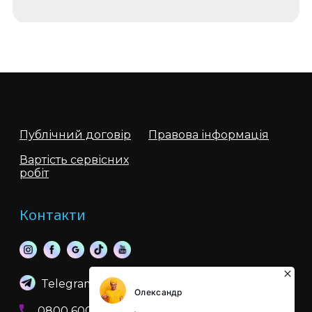
MEGOGO і Коло.ТБ тепер в одному
тарифі
Сучасний дім важко уявити без
постійного підключення до глобальної
мережі та каналів під рукою. Саме тому
два поту...
Публічний договір
Правова інформація
Вартість сервісних
робіт
Переваги оптичної мережі
В наступних житлових комплексах
Контакти
доступна технологія PON: Зелений острів
1,2 Петрівський Квартал Європейка...
Telegram
Viber
Новий тариф 2.4Гбіт
0800 600 999
044 359 00 01