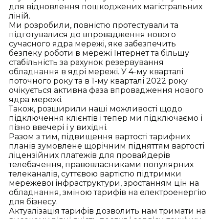
для відновлення пошкоджених магістральних
ліній.
Ми розробили, повністю протестували та
підготувалися до впровадження нового
сучасного ядра мережі, яке забезпечить
безпеку роботи в мережі Інтернет та більшу
стабільність за рахунок резервування
обладнання в ядрі мережі. У 4-му кварталі
поточного року та в 1-му кварталі 2022 року
очікується активна фаза впровадження нового
ядра мережі.
Також, розширили наші можливості щодо
підключення клієнтів і тепер ми підключаємо і
пізно ввечері і у вихідні.
Разом з тим, підвищення вартості тарифних
планів зумовлене щорічним підняттям вартості
ліцензійних платежів для провайдерів
телебачення, правовласниками популярних
телеканалів, суттєвою вартістю підтримки
мережевої інфраструктури, зростанням цін на
обладнання, зміною тарифів на електроенергію
для бізнесу.
Актуалізація тарифів дозволить нам тримати на