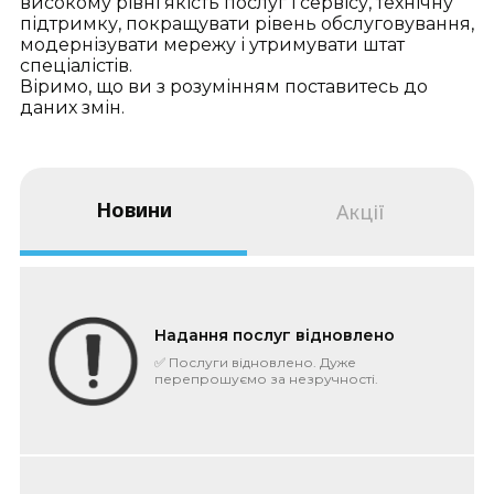
високому рівні якість послуг і сервісу, технічну
підтримку, покращувати рівень обслуговування,
модернізувати мережу і утримувати штат
спеціалістів.
Віримо, що ви з розумінням поставитесь до
даних змін.
Новини
Акції
Надання послуг відновлено
✅ Послуги відновлено. Дуже
перепрошуємо за незручності.
Розуміємо, що в робочий час найбільш
болюче. Що трапилось? ...