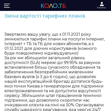
Увійти
Зміна вартості тарифних планів
Звертаємо вашу увагу, що з 01.11.2021 року
змінюються тарифні плани на послуги Інтернет,
Інтернет + ТБ та ТБ для нових абонентів, а з
01.12.2021 для діючих користувачів (кожного
буде повідомлено індивіудуально)
За рік ми збільшили загальний рівень
доступності (SLA) мережі до 99.95% за рахунок
встановлення більш сучасного обладнання та
забезпечення безперебійним живленням
базових вузлів (з 3 до 6 годин), що дозволяє
нашій експлуатаційній бригаді дістатися будь-
якої точки Києва з генератором для підтримки
електроживлення та не допустити відсутності
сервісу. Збільшили штат працівників технічної
підтримки, що дозволило скоротити час
очікування клієнта на лінії на 30% Організували
службу швидкого реагування, яка чергує 24/7