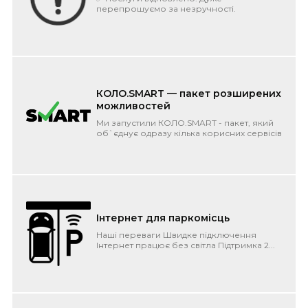
перепрошуємо за незручності.
Розуміємо, що в робочий час найбільш
болюче. Що трапилось? ...
КОЛО.SMART — пакет розширених
можливостей
Ми запустили КОЛО.SMART - пакет, який
об`єднує одразу кілька корисних сервісів
під одним дахом. Фіксована плата і...
Інтернет для паркомісць
Наші переваги Швидке підключення
Інтернет працює без світла Підтримка 2...