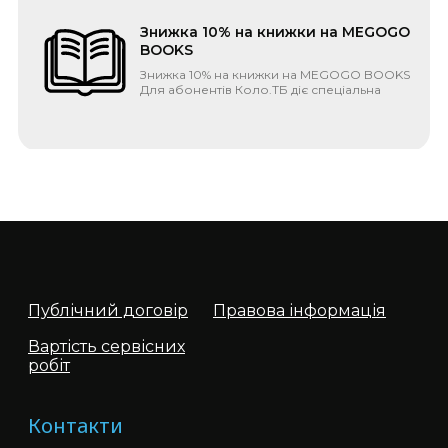
Знижка 10% на книжки на MEGOGO
BOOKS
Знижка 10% на книжки на MEGOGO BOOKS
Для абонентів Коло.ТБ діє спеціальна
пропозиція від одного з ...
MEGOGO і Коло.ТБ тепер в одному
тарифі
Сучасний дім важко уявити без
постійного підключення до глобальної
мережі та каналів під рукою. Саме тому
два поту...
Публічний договір
Правова інформація
Вартість сервісних
робіт
Переваги оптичної мережі
В наступних житлових комплексах
Контакти
доступна технологія PON: Зелений острів
1,2 Петрівський Квартал Європейка...