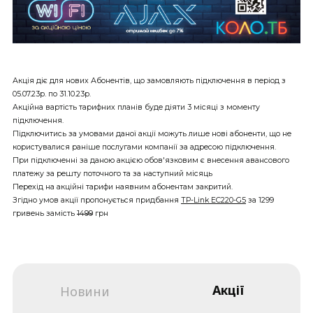
Акція діє для нових Абонентів, що замовляють підключення в період з
05.07.23р. по 31.10.23р.
Акційна вартість тарифних планів буде діяти 3 місяці з моменту
підключення.
Підключитись за умовами даної акції можуть лише нові абоненти, що не
користувалися раніше послугами компанії за адресою підключення.
При підключенні за даною акцією обов'язковим є внесення авансового
платежу за решту поточного та за наступний місяць
Перехід на акційні тарифи наявним абонентам закритий.
Згідно умов акції пропонується придбання
TP-Link EC220-G5
за 1299
гривень замість
1499
грн
Акції
Новини