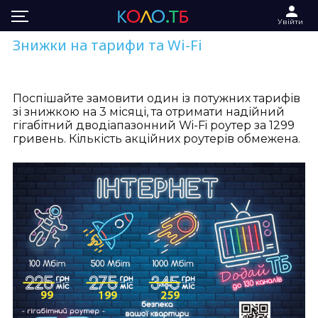
Увійти
Знижки на тарифи та Wi-Fi
Поспішайте замовити один із потужних тарифів
зі знижкою на 3 місяці, та отримати надійний
гігабітний дводіапазонний Wi-Fi роутер за 1299
гривень. Кількість акційних роутерів обмежена.