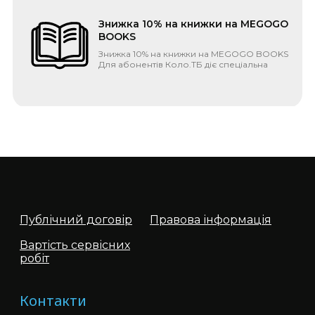
Знижка 10% на книжки на MEGOGO
BOOKS
Знижка 10% на книжки на MEGOGO BOOKS
Для абонентів Коло.ТБ діє спеціальна
пропозиція від одного з ...
MEGOGO і Коло.ТБ тепер в одному
тарифі
Сучасний дім важко уявити без
постійного підключення до глобальної
мережі та каналів під рукою. Саме тому
два поту...
Публічний договір
Правова інформація
Вартість сервісних
робіт
Переваги оптичної мережі
В наступних житлових комплексах
Контакти
доступна технологія PON: Зелений острів
1,2 Петрівський Квартал Європейка...