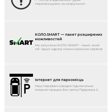
перепрошуємо за незручності.
Розуміємо, що в робочий час найбільш
болюче. Що трапилось? ...
КОЛО.SMART — пакет розширених
можливостей
Ми запустили КОЛО.SMART - пакет, який
об`єднує одразу кілька корисних сервісів
під одним дахом. Фіксована плата і...
Інтернет для паркомісць
Наші переваги Швидке підключення
Інтернет працює без світла Підтримка 2...