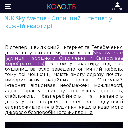
Увійти
ЖК Sky Avenue - Оптичний Інтернет у
кожній квартирі
Відтепер швидкісний Інтернет та Телебачення
доступні у житловому комплексі
Sky Avenue
(вулиця Народного Ополчення / Святослава
Хороброго, 11Б)
. В кожну квартиру під час
будівництва було заведено оптичний кабель,
тому всі мешканці мають змогу одразу почати
використання надійних послуг. Оптичний
інтернет відкриває необмежені можливості,
адже гарантує високу пропускну здатність,
стабільність, безперебійність та наявність
доступу в інтернет, навіть за відсутності
електроживлення в будинку, якщо в квартирі є
джерело безперебійного живлення
.