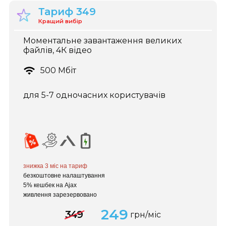
Тариф 349
Кращий вибір
Моментальне завантаження великих
файлів, 4К відео
500 Мбіт
для 5-7 одночасних користувачів
знижка 3 міс
на тариф
безкоштовне налаштування
5% кешбек на Ajax
живлення зарезервовано
249
349
грн/міс