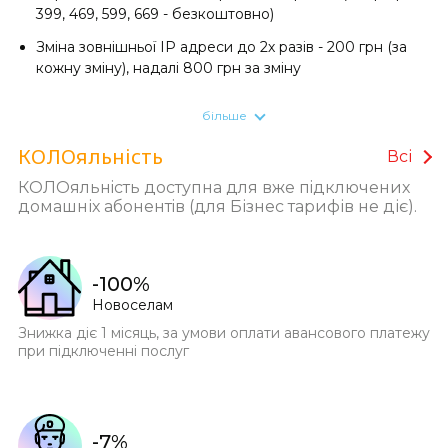
399, 469, 599, 669 - безкоштовно)
Зміна зовнішньої ІР адреси до 2х разів - 200 грн (за
кожну зміну), надалі 800 грн за зміну
Інструкція з підключення послуги ТБ
більше
Додаток Коло.ТБ для Android
(якщо вам не вдалось
КОЛОяльнiсть
знайти його в Google Play)
Всі
КОЛОяльнiсть доступна для вже пiдключених
Акційна вартість монтажу охоронної системи Ajax
домашніх абонентiв (для Бізнес тарифів не діє).
StarterKit
1999 грн
1399 грн. Кожен наступний датчик
279 грн.
Кешбек 3-5-7-10% з купівлі будь-якого Ajax
StarterKit надається на баланс послуги Інтернет
-100%
Додаток для діагностики підключення
WinMTR
та
сервіс для тестування швидкості
Новоселам
speedtest.net
Знижка діє 1 місяць, за умови оплати авансового платежу
при підключенні послуг
-7%