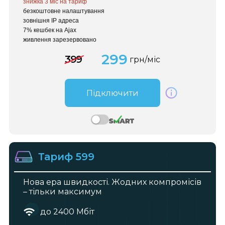
знижка 3 міс
на тариф
безкоштовне налаштування
зовнішня IP адреса
7% кешбек на Ajax
живлення зарезервовано
299
399
грн/міс
Підключити
Тариф 599
Нова ера швидкості. Жодних компромісів
– тільки максимум
до 2400 Мбіт