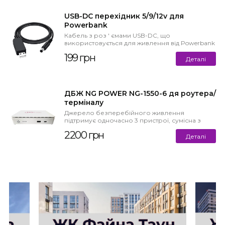
USB-DC перехідник 5/9/12v для
Powerbank
Кабель з роз ' ємами USB-DC, що
використовується для живлення від Powerbank
вашого Wi-Fi роутера, абонентського
199 грн
оптично...
Деталі
ДБЖ NG POWER NG-1550-6 дя роутера/
терміналу
Джерело безперебійного живлення
підтримує одночасно 3 пристрої, сумісна з
більшою частиною мережевого обладнання,
2200 грн
що пр...
Деталі