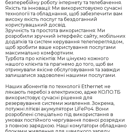
безперебійну роботу інтернету та телебачення.
Якість та інновації: Ми використовуємо сучасні
технології та обладнання, щоб забезпечити вам
високу якість послуг та бездоганний
користувацький досвід.
Зручність та простота використання: Ми
розробили зручний інтерфейс сайту, мобільних
додатків та систем керування телепереглядом,
щоб зробити ваше користування послугами
максимально комфортним.
Турбота про клієнтів: Ми цінуємо кожного
нашого клієнта та прагнемо до того, щоб ви
отримували якісне обслуговування та завжди
залишалися задоволені нашими послугами.
Наших абонентів по технології
Ethernet
не
лякають перебої з електрикою, адже КОЛО.ТБ
використовує сучасні рішення для
резервування системи живлення. Зокрема,
потужні літієві акумулятори LiFePo4. Вони
розроблені спеціально під використання в
умовах постійного чергування повної розрядки
з повною зарядкою. Наші комутатори обладнано
блоками живлення для швидкого заряду