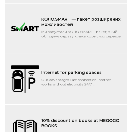
КОЛО.SMART — пакет розширених
можливостей
Ми запустили КОЛО.SMART - пакет, який
об`єднує одразу кілька корисних сервісів
під одним дахом. Фіксована плата і...
Internet for parking spaces
Our advantages Fast connection Internet
works without electricity 24/7 ...
10% discount on books at MEGOGO
BOOKS