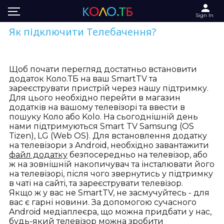
Sign In
Як підключити Телебачення?
Щоб почати перегляд достатньо встановити
додаток Коло.ТБ на ваш SmartTV та
зареєструвати пристрій через нашу підтримку.
Для цього необхідно перейти в магазин
додатків на вашому телевізорі та ввести в
пошуку Коло або Kolo. На сьогоднішній день
нами підтримуються Smart TV Samsung (OS
Tizen), LG (Web OS). Для встановлення додатку
на телевізори з Android, необхідно завантажити
файл додатку
безпосередньо на телевізор, або
ж на зовнішній накопичувач та інсталювати його
на телевізорі, після чого звернутись у підтримку
в чаті на сайті, та зареєструвати телевізор.
Якщо ж у вас не SmartTV, не засмучуйтесь - для
вас є гарні новини. За допомогою сучасного
Android медіаплеєра, що можна придбати у нас,
будь-який телевізор можна зробити