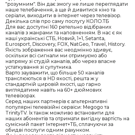
"розумним". Він дає змогу не лише переглядати
наше телебачення, а ще й дивитися кіно та
серіали, виходити в інтернет через телевізор.
Декілька слів про саму послугу КОЛО.ТБ
Для вас доступні 160 ретельно відібраних
каналів з жанрами та наповненням. В нас є як
наші українські СТБ, Новий, 1+1, Setanta,
Eurosport, Discovery, FOX, NatGeo, Travel, History.
Якість зображення вас неодмінно здивує,
оскільки всі сигнали ми отримуємо або
напряму зі студій каналів, або через власне
устаткування зі супутника.
Варто зауважити, що більше 50 каналів
транслюються в HD якості, решта ж у
стандартній цировій якості, що гарно
виглядатиме навіть на 60+ дюймових
телевізорах.
Серед наших партнерів є альтернативні
популярні телевізійні сервіси: Megogo та
TrinityTV. Їх також можливо встановити для
наших абонентів та отримати вигідну вартість на
сумісний пакет Інтернет+ТБ, сплачуючи за
обидві послуги одним рахунком.