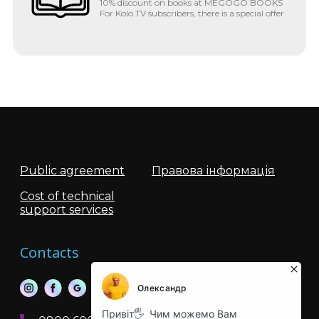
10% discount on books at MEGOGO BOOKS
For Kolo.TV subscribers, there is a special offer
from one of the largest...
MEGOGO and Kolo.TV are now in
one tariff
It is difficult to imagine a modern home
without a constant connection to the global
network and channels at your ...
Public agreement
Правова інформація
Cost of technical
support services
Advantages of an optical network
PON technology is available in the following
Contacts
residential complexes: Zeleny ostrov 1,2
Petrovsky Kvartal E...