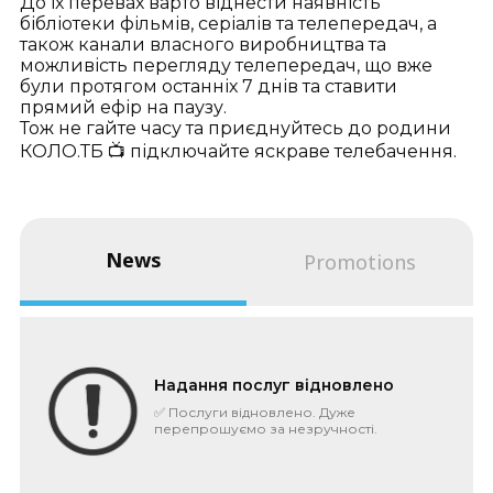
До їх перевах варто віднести наявність
бібліотеки фільмів, серіалів та телепередач, а
також канали власного виробництва та
можливість перегляду телепередач, що вже
були протягом останніх 7 днів та ставити
прямий ефір на паузу.
Тож не гайте часу та приєднуйтесь до родини
КОЛО.ТБ 📺 підключайте яскраве телебачення.
News
Promotions
Надання послуг відновлено
✅ Послуги відновлено. Дуже
перепрошуємо за незручності.
Розуміємо, що в робочий час найбільш
болюче. Що трапилось? ...