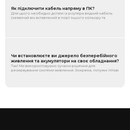
Як підключити кабель напряму в ПК?
Для цього необхідно дістати із роутера вхідний кабель
(зазвичай він вставлений в порт іншого кольору та
підписаний як ...
Чи встановлюєте ви джерело безперебійного
живлення та акумулятори на своє обладнання?
Так! Ми використовуємо сучасні рішення для
резервування системи живлення. Зокрема, потужні літієві
акумулятори LiFePo4...
VPN service
В сучасному світі безпека в мережі Інтернет не може бути
гарантована за замовчуванням. Кожного разу, коли ви
підключає...