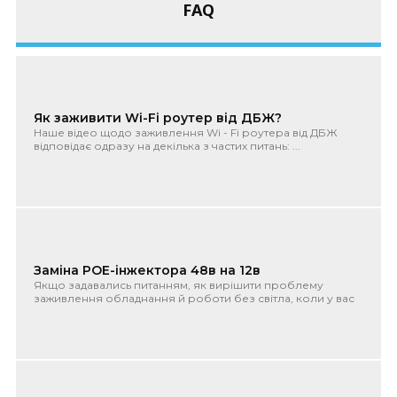
FAQ
Як заживити Wi-Fi роутер від ДБЖ?
Наше відео щодо заживлення Wi - Fi роутера від ДБЖ
відповідає одразу на декілька з частих питань: ...
Заміна POE-інжектора 48в на 12в
Якщо задавались питанням, як вирішити проблему
заживлення обладнання й роботи без світла, коли у вас
встановлено POE-і...