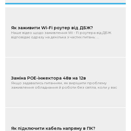
Як заживити Wi-Fi роутер від ДБЖ?
Наше відео щодо заживлення Wi - Fi роутера від ДБЖ
відповідає одразу на декілька з частих питань: ...
Заміна POE-інжектора 48в на 12в
Якщо задавались питанням, як вирішити проблему
заживлення обладнання й роботи без світла, коли у вас
встановлено POE-і...
Як підключити кабель напряму в ПК?