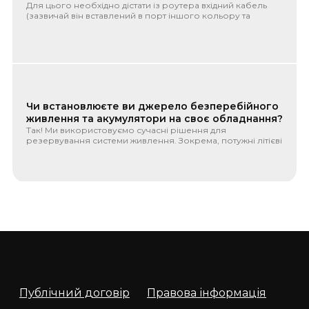
Для цього необхідно дістати із роутера вхідний кабель
(зазвичай він вставлений в порт іншого кольору та
підписаний як ...
Чи встановлюєте ви джерело безперебійного
живлення та акумулятори на своє обладнання?
Так! Ми використовуємо сучасні рішення для
резервування системи живлення. Зокрема, потужні літієві
акумулятори LiFePo4...
VPN service
В сучасному світі безпека в мережі Інтернет не може бути
гарантована за замовчуванням. Кожного разу, коли ви
підключає...
Публічний договір
Правова інформація