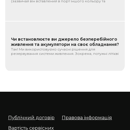
(зазвичай він вставлений в порт іншого кольору та
підписаний як ...
Чи встановлюєте ви джерело безперебійного
живлення та акумулятори на своє обладнання?
Так! Ми використовуємо сучасні рішення для
резервування системи живлення. Зокрема, потужні літієві
акумулятори LiFePo4...
VPN service
В сучасному світі безпека в мережі Інтернет не може бути
гарантована за замовчуванням. Кожного разу, коли ви
підключає...
Публічний договір
Правова інформація
Вартість сервісних