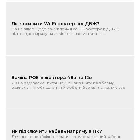
Як заживити Wi-Fi роутер від ДБЖ?
Наше відео щодо заживлення Wi - Fi роутера від ДБЖ
відповідає одразу на декілька з частих питань: ...
Заміна POE-інжектора 48в на 12в
Якщо задавались питанням, як вирішити проблему
заживлення обладнання й роботи без світла, коли у вас
встановлено POE-і...
Як підключити кабель напряму в ПК?
Для цього необхідно дістати із роутера вхідний кабель