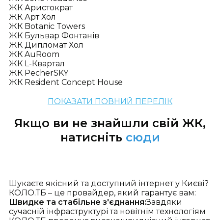
ЖК Аристократ
ЖК Арт Хол
ЖК Botanic Towers
ЖК Бульвар Фонтанів
ЖК Дипломат Хол
ЖК AuRoom
ЖК L-Квартал
ЖК PecherSKY
ЖК Resident Concept House
ПОКАЗАТИ ПОВНИЙ ПЕРЕЛІК
Якщо ви не знайшли свій ЖК,
натисніть
сюди
Шукаєте якісний та доступний інтернет у Києві?
КОЛО.ТБ – це провайдер, який гарантує вам:
Швидке та стабільне з'єднання:
Завдяки
сучасній інфраструктурі та новітнім технологіям