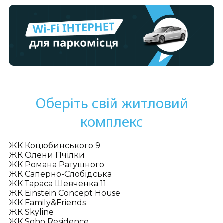
Оберіть свій житловий
комплекс
ЖК Коцюбинського 9
ЖК Олени Пчілки
ЖК Романа Ратушного
ЖК Саперно-Слобідська
ЖК Тараса Шевченка 11
ЖК Einstein Concept House
ЖК Family&Friends
ЖК Skyline
ЖК Soho Residence