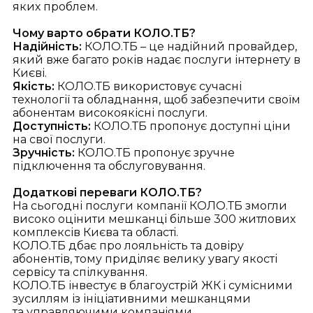
яких проблем.
Чому варто обрати КОЛО.ТБ?
Надійність:
КОЛО.ТБ – це надійний провайдер,
який вже багато років надає послуги інтернету в
Києві.
Якість:
КОЛО.ТБ використовує сучасні
технології та обладнання, щоб забезпечити своїм
абонентам високоякісні послуги.
Доступність:
КОЛО.ТБ пропонує доступні ціни
на свої послуги.
Зручність:
КОЛО.ТБ пропонує зручне
підключення та обслуговування.
Додаткові переваги
КОЛО.ТБ?
На сьогодні послуги компанії
КОЛО.ТБ змогли
високо оцінити мешканці більше
300 житлових
комплексів Києва та областi.
КОЛО.ТБ д
бає про лояльність та довіру
абонентів,
тому
приділяє велику увагу якості
сервісу та спілкування
.
КОЛО.ТБ
інвестує в благоустрій ЖК i сумісними
зусиллям із
ініціативними мешканцями
та
управляючими компанiями