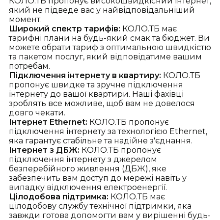
КОЛО.ТБ пропонує високошвидкісний інтернет,
який не підведе вас у найвідповідальніший
момент.
Широкий спектр тарифів:
КОЛО.ТБ має
тарифні плани на будь-який смак та бюджет. Ви
можете обрати тариф з оптимальною швидкістю
та пакетом послуг, який відповідатиме вашим
потребам.
Підключення інтернету в квартиру:
КОЛО.ТБ
пропонує швидке та зручне підключення
інтернету до вашої квартири. Наші фахівці
зроблять все можливе, щоб вам не довелося
довго чекати.
Інтернет Ethernet:
КОЛО.ТБ пропонує
підключення інтернету за технологією Ethernet,
яка гарантує стабільне та надійне з'єднання.
Інтернет з ДБЖ:
КОЛО.ТБ пропонує
підключення інтернету з джерелом
безперебійного живлення (ДБЖ), яке
забезпечить вам доступ до мережі навіть у
випадку відключення електроенергії.
Цілодобова підтримка:
КОЛО.ТБ має
цілодобову службу технічної підтримки, яка
завжди готова допомогти вам у вирішенні будь-