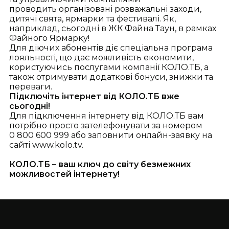
проводи
ть
організовані розважальнi заходи,
дитячi свята
, ярмарки та фестивалі. Як,
наприклад, сьогодні в ЖК Файна Таун, в рамках
Файного Ярмарку!
Для діючих абонентів діє спеціальна програма
лояльності, що дає можливість економити,
користуючись послугами компанії КОЛО.ТБ, а
також отримувати додаткові бонуси, знижки та
переваги.
Підключіть інтернет від КОЛО.ТБ вже
сьогодні!
Для підключення інтернету від КОЛО.ТБ вам
потрібно просто зателефонувати за номером
0 800 600 999 або заповнити онлайн-заявку на
сайті www.kolo.tv.
КОЛО.ТБ – ваш ключ до світу безмежних
можливостей інтернету!