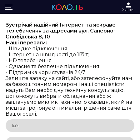
Головна
Інтернет та ТБ Саперно-Слобідська
Увійти
Зустрічай надійний Інтернет та яскраве
телебачення за адресами вул. Саперно-
Слобідська 8, 10
Наші переваги:
- Швидке підключення
- Інтернет на швидкості до 1Гбіт;
- HD телебачення
- Сучасне та безпечне підключення;
- Підтримка користувачів 24/7
Залиште заявку на сайті, або зателефонуйте нам
за безкоштовним номером і наші спеціалісти
надуть Вам необхідну технічну консультацію,
допоможуть вибрати обладнання або ж
заплануємо виклик технічного фахівця, який на
місці запропонує оптимальні рішення саме для
Вашої оселі.