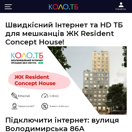
Головна
Інтернет та ТБ в ЖК Resident Concept House
Увійти
Швидкісний Інтернет та HD ТБ
для мешканців ЖК Resident
Concept House!
Підключити інтернет: вулиця
Володимирська 86А