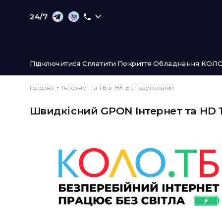
24/7
Підключитися
Сплатити
Покриття
Обладнання
КОЛО
Головна
Інтернет та ТБ в ЖК Багговутівський
Швидкісний GPON Інтернет та HD 