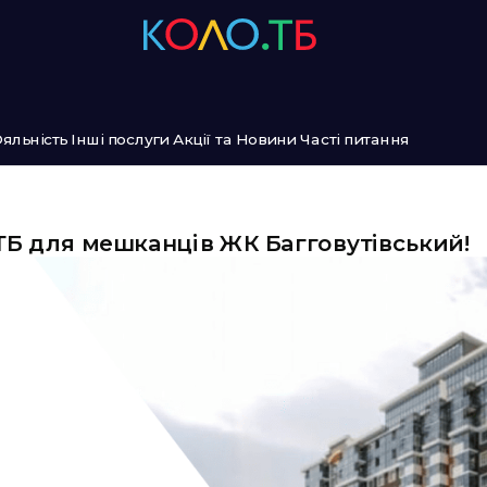
яльність
Інші послуги
Акції та Новини
Часті питання
ТБ для мешканців ЖК Багговутівський!