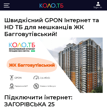
Main
Інтернет та ТБ в ЖК Багговутівський
Sign In
Швидкісний GPON Інтернет та
HD ТБ для мешканців ЖК
Багговутівський!
Підключити інтернет:
ЗАГОРІВСЬКА 25