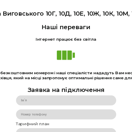
говського 10Г, 10Д, 10Е, 10Ж, 10К, 10М, 1
Наші переваги
Інтернет працює без світла
а безкоштовним номером і наші спеціалісти нададуть Вам не
івця, який на місці запропонує оптимальні рішення саме для
Заявка на підключення
Тарифний план