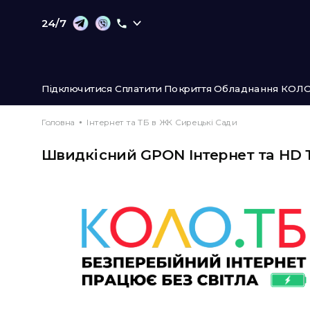
24/7
Підключитися
Сплатити
Покриття
Обладнання
КОЛО
Головна
Інтернет та ТБ в ЖК Сирецькі Сади
Швидкісний GPON Інтернет та HD 