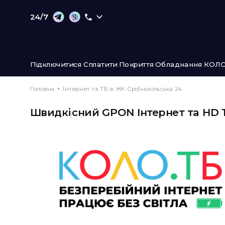
24/7
Підключитися
Сплатити
Покриття
Обладнання
КОЛО
Головна
Інтернет та ТБ в ЖК Срібнокільська 24
Швидкісний GPON Інтернет та HD Т