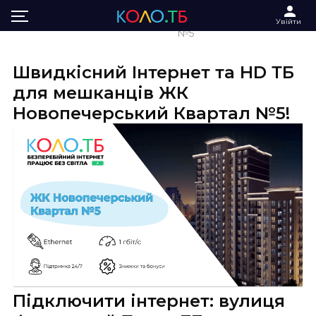
Інтернет та ТБ в ЖК Новопечерський квартал
Увійти
Головна
№5
Швидкісний Інтернет та HD ТБ
для мешканців ЖК
Новопечерський Квартал №5!
Підключити інтернет: вулиця