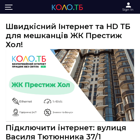
Main
Інтернет та ТБ в ЖК Престиж Хол
Sign In
Швидкісний Інтернет та HD ТБ
для мешканців ЖК Престиж
Хол!
Підключити інтернет: вулиця
Василя Тютюнника 37/1