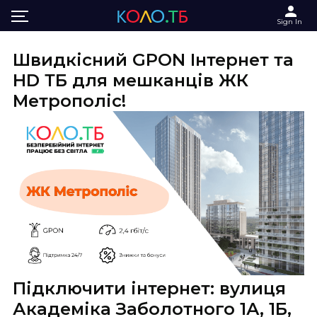
Main
Інтернет та ТБ в ЖК Метрополіс
Sign In
Швидкісний GPON Інтернет та
HD ТБ для мешканців ЖК
Метрополіс!
Підключити інтернет: вулиця
Академіка Заболотного 1А, 1Б,