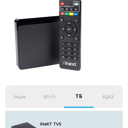
ТБ
Інше
Wi-Fi
AJAX
iNeXT TV5