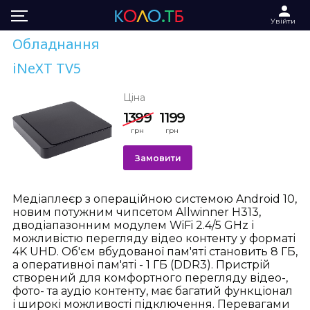
Увійти
Обладнання
iNeXT TV5
Ціна
1399
1199
грн
грн
Замовити
Медіаплеєр з операційною системою
Android
10,
новим потужним чипсетом Allwinner H313,
дводіапазонним модулем WiFi 2.4/5 GHz і
можливістю перегляду відео контенту у форматі
4K UHD. Об'єм вбудованої пам'яті становить 8 ГБ,
а оперативної пам'яті - 1 ГБ (DDR3). Пристрій
створений для комфортного перегляду відео-,
фото- та аудіо контенту, має багатий функціонал
і широкі можливості підключення. Перевагами