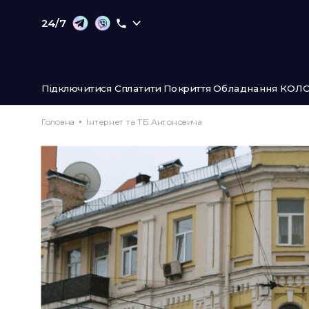
24/7
Підключитися
Сплатити
Покриття
Обладнання
КОЛО
Головна
Інтернет та ТБ Антоновича