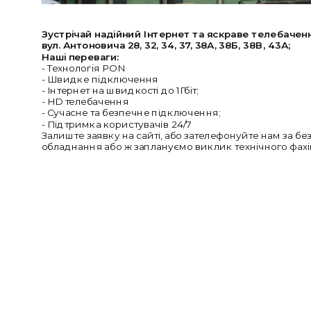
Зустрічай надійний Інтернет та яскраве телебаченн
вул. Антоновича 28, 32, 34, 37, 38А, 38Б, 38В, 43А;
Наші переваги:
- Технологія PON
- Швидке підключення
- Інтернет на швидкості до 1Гбіт;
- HD телебачення
- Сучасне та безпечне підключення;
- Підтримка користувачів 24/7
Залиште заявку на сайті, або зателефонуйте нам за б
обладнання або ж заплануємо виклик технічного фахів