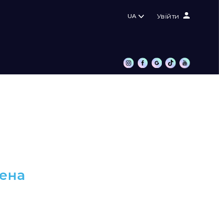
UA
Увійти
дена