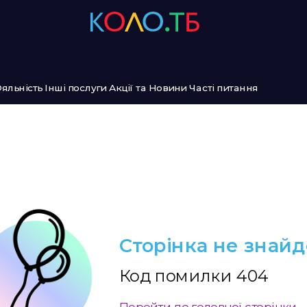
яльність
Інші послуги
Акції та Новини
Часті питання
Сторінка не знай
Код помилки 404
Перейти до головної сторінки